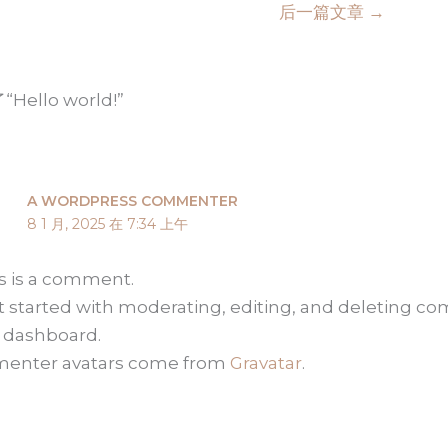
后一篇文章
→
Hello world!”
A WORDPRESS COMMENTER
8 1 月, 2025 在 7:34 上午
is is a comment.
t started with moderating, editing, and deleting c
e dashboard.
enter avatars come from
Gravatar
.