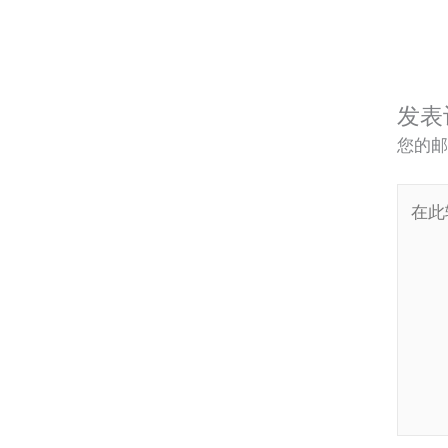
发表
您的邮
在
此
输
入...