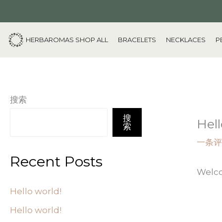
跳
至
内
HERBAROMAS SHOP ALL
BRACELETS
NECKLACES
P
容
搜索
搜
Hell
索
一条评
Recent Posts
Welcom
Hello world!
Hello world!