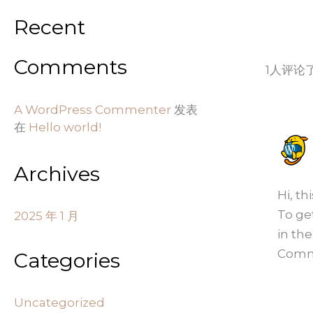
Recent
Comments
1人评论了“
A WordPress Commenter
发表
在
Hello world!
Archives
Hi, th
To ge
2025 年 1 月
in th
Comm
Categories
Uncategorized