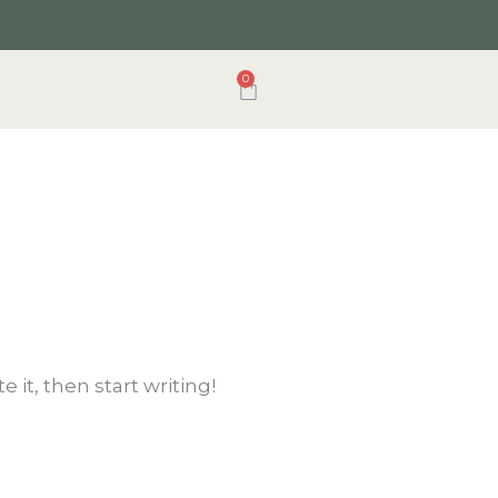
0
购
物
车
 it, then start writing!