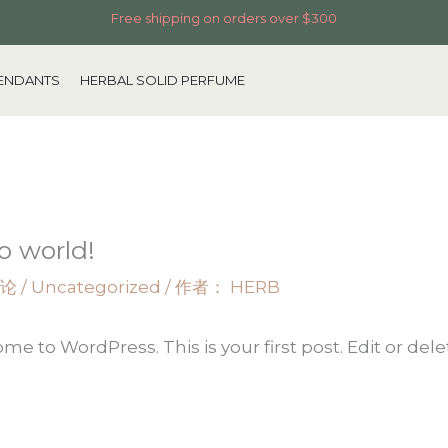
Free shipping on orders over $300
ENDANTS
HERBAL SOLID PERFUME
o world!
论
/
Uncategorized
/ 作者：
HERB
e to WordPress. This is your first post. Edit or delete